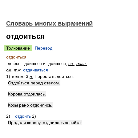
Словарь многих выражений
отдоиться
Толкование
Перевод
отдоиться
-дою́сь, -до́ишься и -дои́шься;
св.
;
разг.
см. тж.
отдаиваться
1)
только 3
л.
Перестать доиться.
Отдои́ться перед отёлом.
Корова отдоилась.
Козы рано отдоились.
2)
=
отдоить
2)
Продали корову, отдоилась хозяйка.