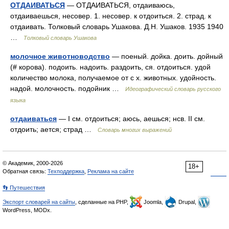
ОТДАИВАТЬСЯ
— ОТДАИВАТЬСЯ, отдаиваюсь,
отдаиваешься, несовер. 1. несовер. к отдоиться. 2. страд. к
отдаивать. Толковый словарь Ушакова. Д.Н. Ушаков. 1935 1940
…
Толковый словарь Ушакова
молочное животноводство
— поеный. дойка. доить. дойный
(# корова). подоить. надоить. раздоить, ся. отдоиться. удой
количество молока, получаемое от с х. животных. удойность.
надой. молочность. подойник …
Идеографический словарь русского
языка
отдаиваться
— I см. отдоиться; аюсь, аешься; нсв. II см.
отдоить; ается; страд …
Словарь многих выражений
© Академик, 2000-2026
18+
Обратная связь:
Техподдержка
,
Реклама на сайте
👣 Путешествия
Экспорт словарей на сайты
, сделанные на PHP,
Joomla,
Drupal,
WordPress, MODx.