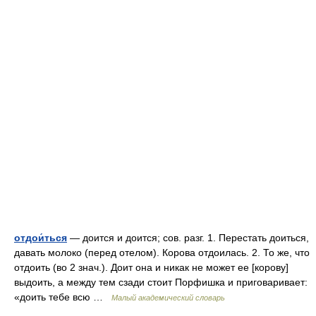
отдои́ться
— доится и доится; сов. разг. 1. Перестать доиться,
давать молоко (перед отелом). Корова отдоилась. 2. То же, что
отдоить (во 2 знач.). Доит она и никак не может ее [корову]
выдоить, а между тем сзади стоит Порфишка и приговаривает:
«доить тебе всю …
Малый академический словарь