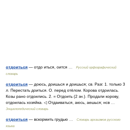
отдоиться
— отдо иться, оится …
Русский орфографический
словарь
отдоиться
— доюсь, доишься и доишься; св. Разг. 1. только 3
л. Перестать доиться. О. перед отёлом. Корова отдоилась.
Козы рано отдоились. 2. = Отдоить (2 зн.). Продали корову,
отдоилась хозяйка. ◁ Отдаиваться, аюсь, аешься; нсв …
Энциклопедический словарь
отдоиться
— вскормить грудью …
Cловарь архаизмов русского
языка